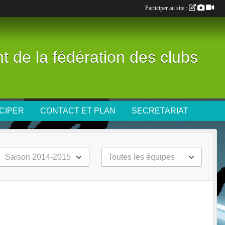
Participer au site :
nt de la fédération des clubs
CIPER
CONTACT ET PLAN
SECRETARIAT