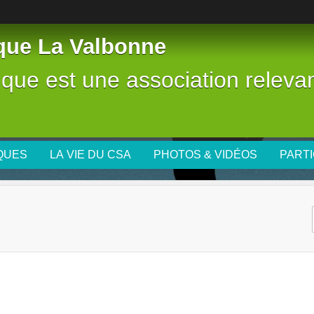
tique La Valbonne
stique est une association releva
IQUES
LA VIE DU CSA
PHOTOS & VIDÉOS
PARTI