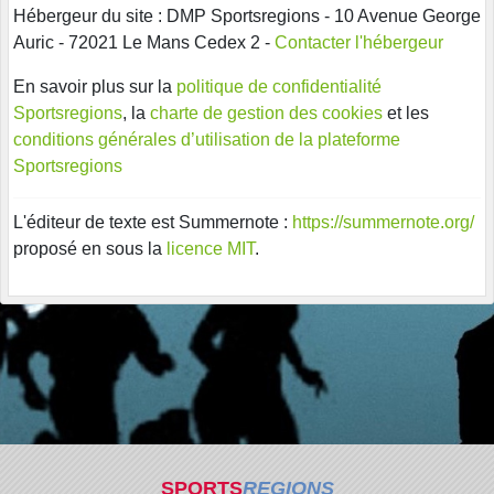
Hébergeur du site : DMP Sportsregions - 10 Avenue George
Auric - 72021 Le Mans Cedex 2 -
Contacter l'hébergeur
En savoir plus sur la
politique de confidentialité
Sportsregions
, la
charte de gestion des cookies
et les
conditions générales d’utilisation de la plateforme
Sportsregions
L'éditeur de texte est Summernote :
https://summernote.org/
proposé en sous la
licence MIT
.
SPORTS
REGIONS